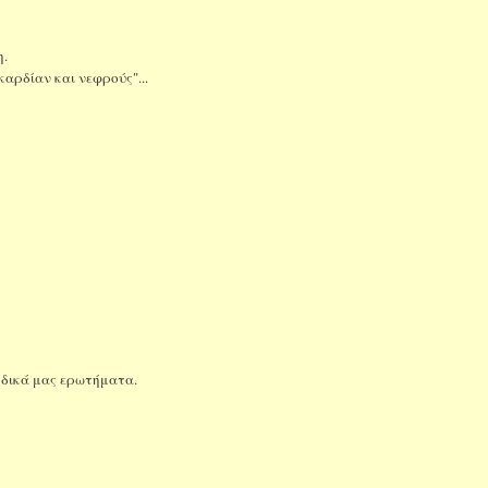
η.
καρδίαν και νεφρούς"...
α δικά μας ερωτήματα.