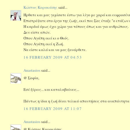
Κώστας Καρακάσης
said...
Ήρθατε και μας γεμίσατε έστω για λίγο με χαρά και ευφροσύν
Επιστρέψατε στο έργο της ζωής, εκεί που Σας έταξε "ο ετάζων 
Η καρδιά όμως έχει χώρο για τόπους όπως και για ανθρώπους.
Δεν είστε απών.
Όπου Αγάπη εκεί κι ο Θεός.
Όπου Αγάπη εκεί η Ζωή.
Να είστε καλά και να μας ξανάρθετε.
16 FEBRUARY 2009 AT 04:53
Anastasios
said...
@ Σοφία,
Εσύ ξέρεις... και καταλαβαίνεις...
Πάντως η ίδια η ζωή δίνει τελικά απαντήσεις στα αναπάντητ
16 FEBRUARY 2009 AT 11:07
Anastasios
said...
@ Κώστας Καρακάσης,