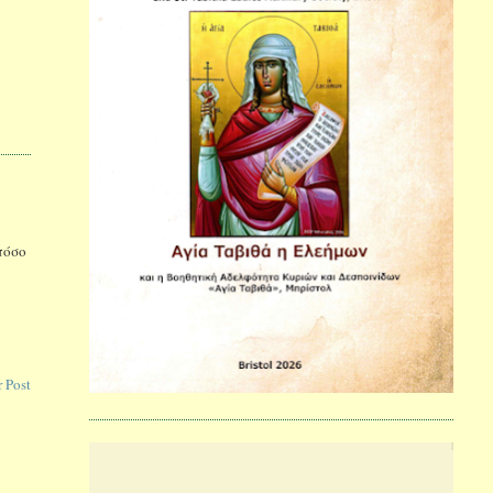
πόσο
 Post