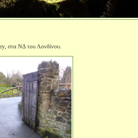
ey,
στα ΝΔ του Λονδίνου.